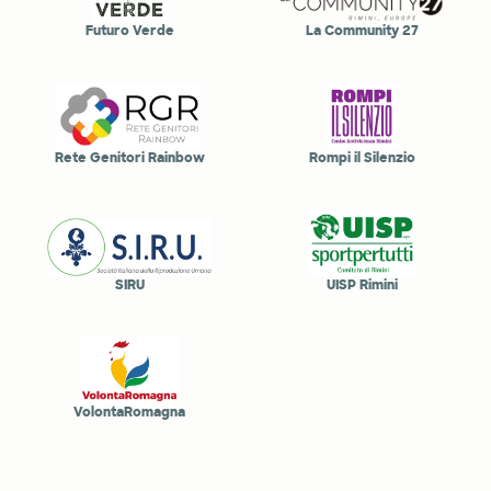
Futuro Verde
La Community 27
Rete Genitori Rainbow
Rompi il Silenzio
SIRU
UISP Rimini
VolontaRomagna