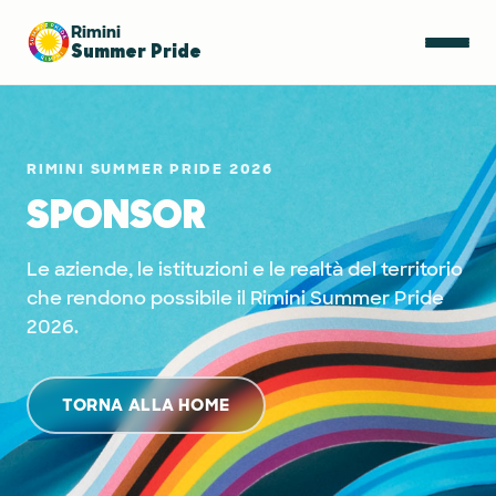
Rimini
Summer Pride
RIMINI SUMMER PRIDE 2026
SPONSOR
Le aziende, le istituzioni e le realtà del territorio
che rendono possibile il Rimini Summer Pride
2026.
TORNA ALLA HOME